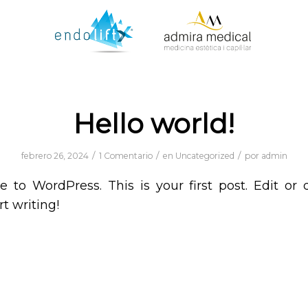
Hello world!
/
/
/
febrero 26, 2024
1 Comentario
en
Uncategorized
por
admin
to WordPress. This is your first post. Edit or d
rt writing!